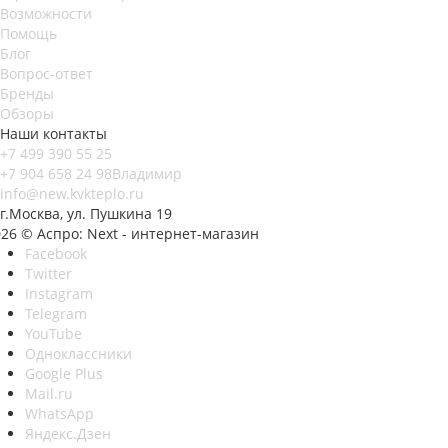
Возможности
Помощь
Блог
Вопрос-ответ
Бренды
Обзоры
Наши контакты
+7 499 390 55 25
+7 904 658 24 98
Владимир
info@new.kvkteplo.ru
г.Москва, ул. Пушкина 19
26 © Аспро: Next - интернет-магазин
Facebook
Twitter
Instagram
Telegram
YouTube
Одноклассники
Google Plus
Mail.ru
WhatsApp
Яндекс.Дзен