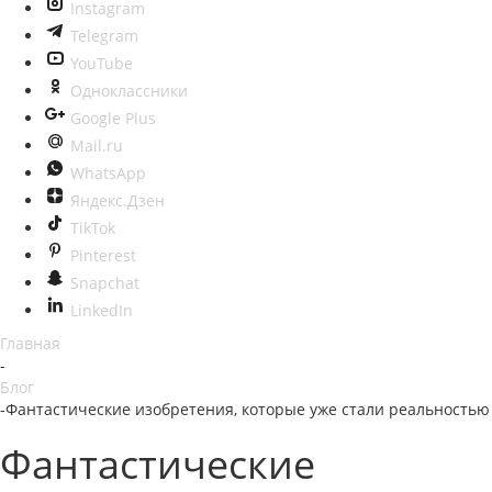
Instagram
Telegram
YouTube
Одноклассники
Google Plus
Mail.ru
WhatsApp
Яндекс.Дзен
TikTok
Pinterest
Snapchat
LinkedIn
Главная
-
Блог
-
Фантастические изобретения, которые уже стали реальностью
Фантастические