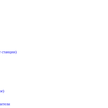
 станции)
ое)
лители