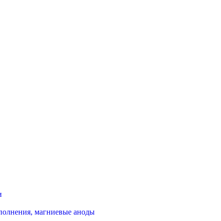
и
полнения, магниевые аноды