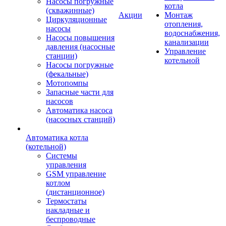
Насосы погружные
котла
(скважинные)
Акции
Монтаж
Циркуляционные
отопления,
насосы
водоснабжения,
Насосы повышения
канализации
давления (насосные
Управление
станции)
котельной
Насосы погружные
(фекальные)
Мотопомпы
Запасные части для
насосов
Автоматика насоса
(насосных станций)
Автоматика котла
(котельной)
Системы
управления
GSM управление
котлом
(дистанционное)
Термостаты
накладные и
беспроводные