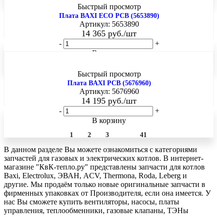
Быстрый просмотр
Плата BAXI ECO PCB (5653890)
Артикул: 5653890
14 365
руб.
/шт
-
+
В корзину
Быстрый просмотр
Плата BAXI PCB (5676960)
Артикул: 5676960
14 195
руб.
/шт
-
+
В корзину
Показать еще
1
2
3
41
В данном разделе Вы можете ознакомиться с категориями
запчастей для газовых и электрических котлов. В интернет-
магазине "КвК-тепло.ру" представлены запчасти для котлов
Baxi, Electrolux, ЭВАН, ACV, Thermona, Roda, Leberg и
другие. Мы продаём только новые оригинальные запчасти в
фирменных упаковках от Производителя, если она имеется. У
нас Вы сможете купить вентиляторы, насосы, платы
управления, теплообменники, газовые клапаны, ТЭНы