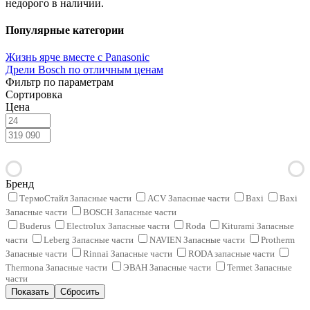
недорого в наличии.
Популярные категории
Жизнь ярче вместе с Panasonic
Дрели Bosch по отличным ценам
Фильтр по параметрам
Сортировка
Цена
Бренд
ТермоСтайл Запасные части
ACV Запасные части
Baxi
Baxi
Запасные части
BOSCH Запасные части
Buderus
Electrolux Запасные части
Roda
Kiturami Запасные
части
Leberg Запасные части
NAVIEN Запасные части
Protherm
Запасные части
Rinnai Запасные части
RODA запасные части
Thermona Запасные части
ЭВАН Запасные части
Termet Запасные
части
Сбросить