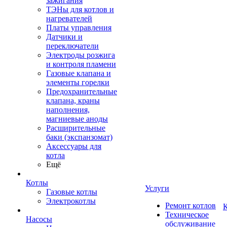
зажигания
ТЭНы для котлов и
нагревателей
Платы управления
Датчики и
переключатели
Электроды розжига
и контроля пламени
Газовые клапана и
элементы горелки
Предохранительные
клапана, краны
наполнения,
магниевые аноды
Расширительные
баки (экспанзомат)
Аксессуары для
котла
Ещё
Котлы
Услуги
Газовые котлы
Электрокотлы
Ремонт котлов
К
Техническое
Насосы
обслуживание