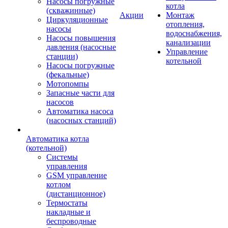
Насосы погружные
котла
(скважинные)
Акции
Монтаж
Циркуляционные
отопления,
насосы
водоснабжения,
Насосы повышения
канализации
давления (насосные
Управление
станции)
котельной
Насосы погружные
(фекальные)
Мотопомпы
Запасные части для
насосов
Автоматика насоса
(насосных станций)
Автоматика котла
(котельной)
Системы
управления
GSM управление
котлом
(дистанционное)
Термостаты
накладные и
беспроводные