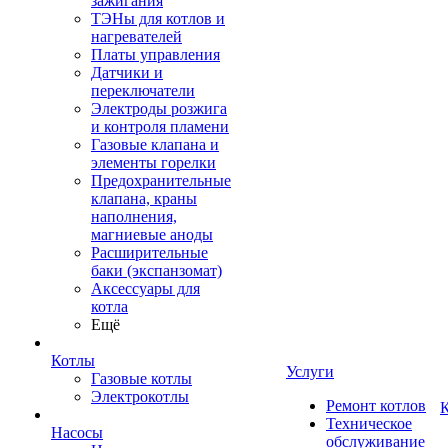
зажигания
ТЭНы для котлов и
нагревателей
Платы управления
Датчики и
переключатели
Электроды розжига
и контроля пламени
Газовые клапана и
элементы горелки
Предохранительные
клапана, краны
наполнения,
магниевые аноды
Расширительные
баки (экспанзомат)
Аксессуары для
котла
Ещё
Котлы
Услуги
Газовые котлы
Электрокотлы
Ремонт котлов
К
Техническое
Насосы
обслуживание