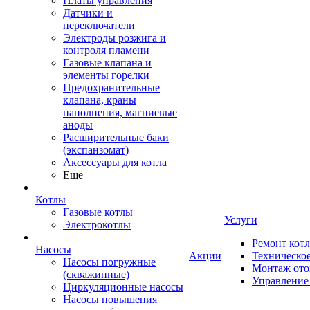
Платы управления
Датчики и
переключатели
Электроды розжига и
контроля пламени
Газовые клапана и
элементы горелки
Предохранительные
клапана, краны
наполнения, магниевые
аноды
Расширительные баки
(экспанзомат)
Аксессуары для котла
Ещё
Котлы
Газовые котлы
Услуги
Электрокотлы
Ремонт кот
Насосы
Акции
Техническо
Насосы погружные
Монтаж ото
(скважинные)
Управление
Циркуляционные насосы
Насосы повышения