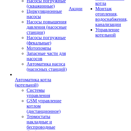
Насосы погружные
котла
(скважинные)
Акции
Монтаж
Циркуляционные
отопления,
насосы
водоснабжения,
Насосы повышения
канализации
давления (насосные
Управление
станции)
котельной
Насосы погружные
(фекальные)
Мотопомпы
Запасные части для
насосов
Автоматика насоса
(насосных станций)
Автоматика котла
(котельной)
Системы
управления
GSM управление
котлом
(дистанционное)
Термостаты
накладные и
беспроводные