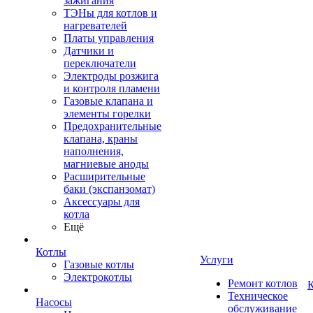
зажигания
ТЭНы для котлов и
нагревателей
Платы управления
Датчики и
переключатели
Электроды розжига
и контроля пламени
Газовые клапана и
элементы горелки
Предохранительные
клапана, краны
наполнения,
магниевые аноды
Расширительные
баки (экспанзомат)
Аксессуары для
котла
Ещё
Котлы
Услуги
Газовые котлы
Электрокотлы
Ремонт котлов
К
Техническое
Насосы
обслуживание