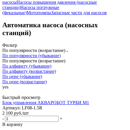
насосы
Насосы повышения давления (насосные
станции)
Насосы погружные
(фекальные)
Мотопомпы
Запасные части для насосов
Автоматика насоса (насосных
станций)
Фильтр
По популярности (возрастание)
По популярности (убывание)
По популярности (возрастание)
По алфавиту (убывание)
По алфавиту (возрастание)
По цене (убывание)
По цене (возрастание)
yes
Быстрый просмотр
Блок управления АКВАРОБОТ ТУРБИ М1
Артикул: LF08-1.5R
2 100
руб.
/шт
-
+
В корзину