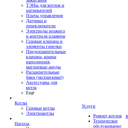
зажигания
ТЭНы для котлов и
нагревателей
Платы управления
Датчики и
переключатели
Электроды розжига
и контроля пламени
Газовые клапана и
элементы горелки
Предохранительные
клапана, краны
наполнения,
магниевые аноды
Расширительные
баки (экспанзомат)
Аксессуары для
котла
Ещё
Котлы
Услуги
Газовые котлы
Электрокотлы
Ремонт котлов
К
Техническое
Насосы
обслуживание