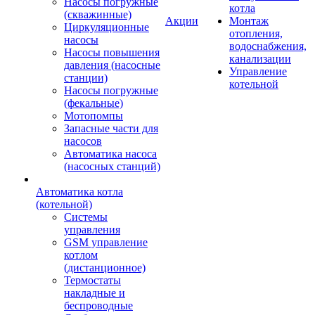
Насосы погружные
котла
(скважинные)
Акции
Монтаж
Циркуляционные
отопления,
насосы
водоснабжения,
Насосы повышения
канализации
давления (насосные
Управление
станции)
котельной
Насосы погружные
(фекальные)
Мотопомпы
Запасные части для
насосов
Автоматика насоса
(насосных станций)
Автоматика котла
(котельной)
Системы
управления
GSM управление
котлом
(дистанционное)
Термостаты
накладные и
беспроводные