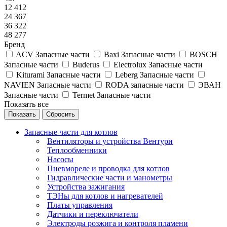
12 412
24 367
36 322
48 277
Бренд
ACV Запасные части
Baxi Запасные части
BOSCH
Запасные части
Buderus
Electrolux Запасные части
Kiturami Запасные части
Leberg Запасные части
NAVIEN Запасные части
RODA запасные части
ЭВАН
Запасные части
Termet Запасные части
Показать все
Сбросить
Запасные части для котлов
Вентиляторы и устройства Вентури
Теплообменники
Насосы
Пневмореле и проводка для котлов
Гидравлические части и манометры
Устройства зажигания
ТЭНы для котлов и нагревателей
Платы управления
Датчики и переключатели
Электроды розжига и контроля пламени