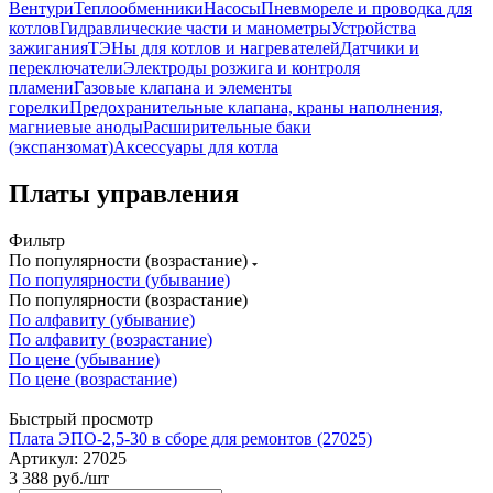
Вентури
Теплообменники
Насосы
Пневмореле и проводка для
котлов
Гидравлические части и манометры
Устройства
зажигания
ТЭНы для котлов и нагревателей
Датчики и
переключатели
Электроды розжига и контроля
пламени
Газовые клапана и элементы
горелки
Предохранительные клапана, краны наполнения,
магниевые аноды
Расширительные баки
(экспанзомат)
Аксессуары для котла
Платы управления
Фильтр
По популярности (возрастание)
По популярности (убывание)
По популярности (возрастание)
По алфавиту (убывание)
По алфавиту (возрастание)
По цене (убывание)
По цене (возрастание)
Быстрый просмотр
Плата ЭПО-2,5-30 в сборе для ремонтов (27025)
Артикул: 27025
3 388
руб.
/шт