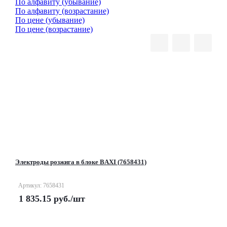
По алфавиту (убывание)
По алфавиту (возрастание)
По цене (убывание)
По цене (возрастание)
Электроды розжига в блоке BAXI (7658431)
Артикул: 7658431
1 835.15
руб.
/шт