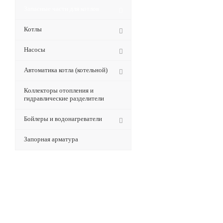
Запасные части для котлов
Котлы
Насосы
Автоматика котла (котельной)
Коллекторы отопления и
гидравлические разделители
Бойлеры и водонагреватели
Запорная арматура
Будьте всегда в курсе!
Узнавайте о скидках и акциях
первым