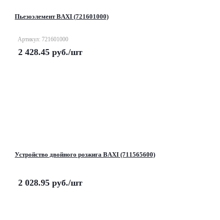
Пьезоэлемент BAXI (721601000)
Артикул: 721601000
2 428.45
руб.
/шт
Устройство двойного розжига BAXI (711565600)
2 028.95
руб.
/шт