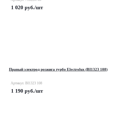
1 020
руб.
/шт
Правый электрод розжига турбо Electrolux (BI1323 108)
Артикул: BI1323 108
1 190
руб.
/шт