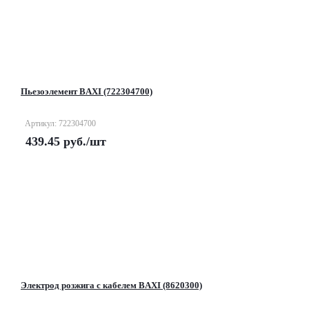
Пьезоэлемент BAXI (722304700)
Артикул: 722304700
439.45
руб.
/шт
Электрод розжига с кабелем BAXI (8620300)