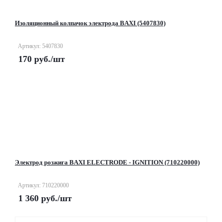
Изоляционный колпачок электрода BAXI (5407830)
Артикул: 5407830
170
руб.
/шт
Электрод розжига BAXI ELECTRODE - IGNITION (710220000)
Артикул: 710220000
1 360
руб.
/шт