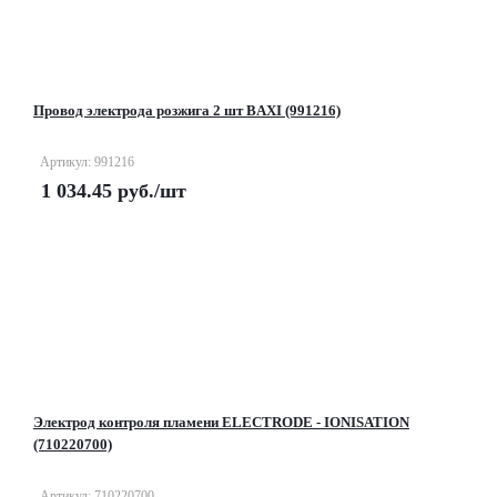
Провод электрода розжига 2 шт BAXI (991216)
Артикул: 991216
1 034.45
руб.
/шт
Электрод контроля пламени ELECTRODE - IONISATION
(710220700)
Артикул: 710220700